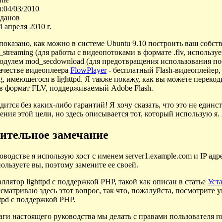
:04/03/2010
оданов
4 апреля 2010 г.
 показано, как можно в системе Ubuntu 9.10 построить ваш собс
streaming (для работы с видеопотоками в формате .flv, использ
 модулем mod_secdownload (для предотвращения использования п
качестве видеоплеера
FlowPlayer
- бесплатный Flash-видеоплейер
g, имеющегося в lighttpd. Я также покажу, как вы можете переко
) в формат FLV, поддерживаемый Adobe Flash.
дится без каких-либо гарантий! Я хочу сказать, что это не еди
ния этой цели, но здесь описывается тот, который использую я. 
рительное замечание
водстве я использую хост с именем server1.example.com и IP адр
ользуете вы, поэтому замените ее своей.
лятор lighttpd с поддержкой PHP, такой как описан в статье
Уст
ссматриваю здесь этот вопрос, так что, пожалуйста, посмотрите у
ttpd с поддержкой PHP.
аги настоящего руководства мы делать с правами пользователя 