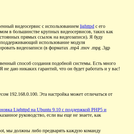
твенный видеосервис с использованием
lighttpd
с его
уемом в большинстве крупных видеосервисов, таких как
остоянных прямых ссылок на видеозаписи). Я буду
, поддерживающий использование модуля
дировать видеозаписи (в форматах .mp4 .mov .mpg .3gp
нственный способ создания подобной системы. Есть много
Я не даю никаких гарантий, что он будет работать и у вас!
есом 192.168.0.100. Эта настройка может отличаться от
ановка Lighttpd на Ubuntu 9.10 с поддержкой PHP5 и
казанное руководство, если вы еще не знаете, как
root, мы должны либо предварять каждую команду