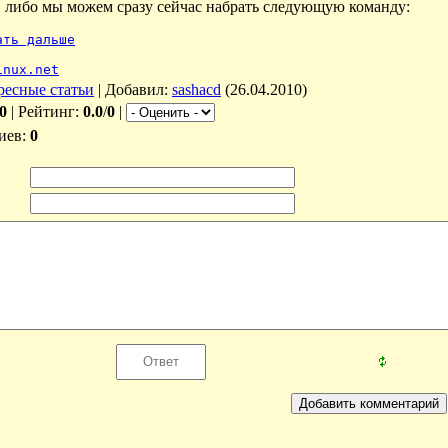
, либо мы можем сразу сейчас набрать следующую команду:
ать дальше
inux.net
ресные статьи
|
Добавил
:
sashacd
(26.04.2010)
0
|
Рейтинг
:
0.0
/
0
|
иев
:
0