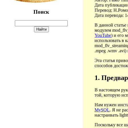
Дата публикации
Перевод: Н.Ром
Поиск
Дата перевода: 1
В данной статье
модулем mod_flv_
YouTube
) и его
использовать в 
mod_flv_streamin
.mpeg .wmv .avi
Эта статья приво
способов достиже
1. Предва
В настоящем руко
той, которую исп
Нам нужен инстал
MySQL
. Я не ра
настраивать ligh
Поскольку все ш