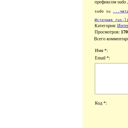
префиксом sudo 
sudo su 
...чит
Источник rus-l
Категория
:
Инте
Просмотров
:
170
Всего комментар
Имя *:
Email *:
Код *: