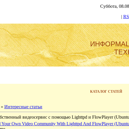
Суббота, 08.08
|
RS
ИНФОРМА
ТЕХ
КАТАЛОГ СТАТЕЙ
»
Интересные статьи
бственный видеосервис с помощью Lighttpd и FlowPlayer (Ubuntu
d Your Own Video Community With Lighttpd And FlowPlayer (Ubuntu
mme