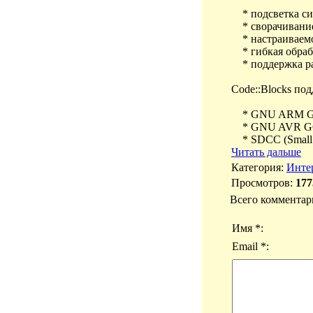
* подсветка син
* сворачивание
* настраиваемое
* гибкая обрабо
* поддержка раз
Code::Blocks по
* GNU ARM GC
* GNU AVR GC
* SDCC (Small d
Читать дальше
Категория
:
Инте
Просмотров
:
177
Всего комментар
Имя *:
Email *: