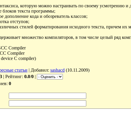
таксиса, которую можно настраивать по своему усмотрению и 
 блоков текста программы;
 дополнение кода и обозреватель классов;
тка отступов;
личных стилей форматирования исходного текста, причем их м
ддерживает множество компиляторов, в том числе целый ряд ком
C Compiler
C Compiler
evice C compiler)
ресные статьи
|
Добавил
:
sashacd
(10.11.2009)
3
|
Рейтинг
:
0.0
/
0
|
иев
:
0