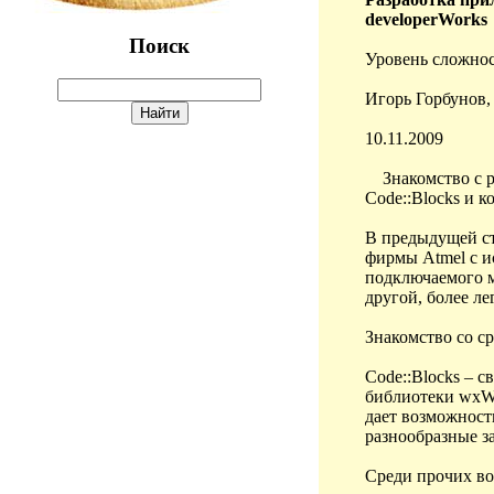
developerWorks
Поиск
Уровень сложнос
Игорь Горбунов,
10.11.2009
Знакомство с ра
Code::Blocks и
В предыдущей ст
фирмы Atmel с и
подключаемого м
другой, более ле
Знакомство со с
Code::Blocks – 
библиотеки wxWi
дает возможност
разнообразные з
Среди прочих во