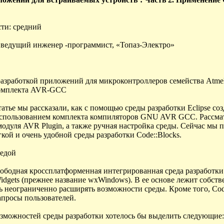
ти: средний
 ведущий инженер -программист, «Топаз-Электро»
зработкой приложений для микроконтроллеров семейства Atme
 комплекта AVR-GCC
атье мы рассказали, как с помощью среды разработки Eclipse с
спользованием комплекта компиляторов GNU AVR GCC. Рассматр
одуля AVR Plugin, а также ручная настройка среды. Сейчас мы 
гкой и очень удобной среды разработки Code::Blocks.
редой
свободная кроссплатформенная интегрированная среда разработк
dgets (прежнее название wxWindows). В ее основе лежит собст
ь неограниченно расширять возможности среды. Кроме того, Code
апросы пользователей.
зможностей среды разработки хотелось бы выделить следующие: