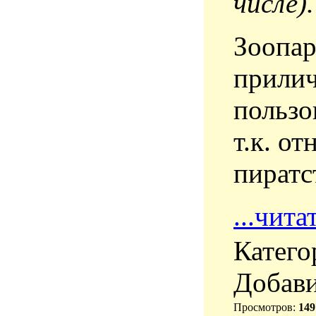
числе).
Зоопар
прили
пользо
т.к. о
пиратс
...чит
Катего
Добав
Просмотров
:
149