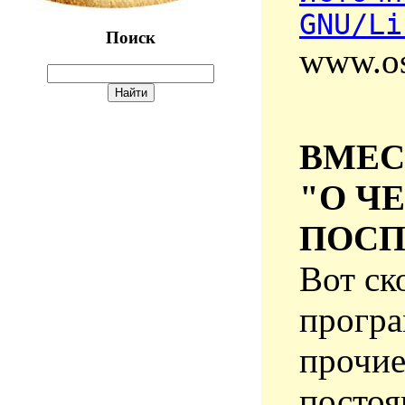
GNU/Li
Поиск
www.os
ВМЕС
"О Ч
ПОСП
Вот ск
програ
прочи
постоя