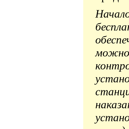
Начало
беспла
обеспе
можно 
контро
устано
станци
наказа
устано