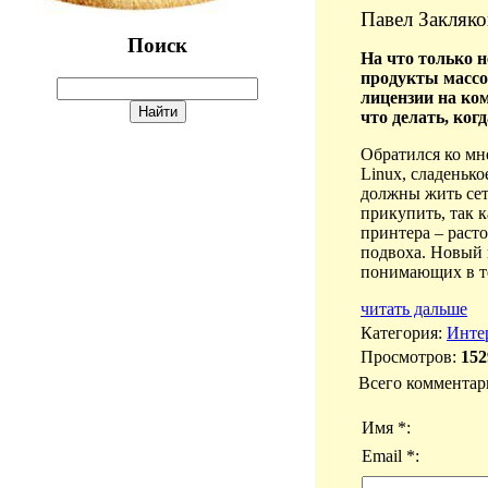
Павел Закляко
Поиск
На что только 
продукты массо
лицензии на ко
что делать, ког
Обратился ко мн
Linux, сладенько
должны жить сет
прикупить, так 
принтера – расто
подвоха. Новый 
понимающих в те
читать дальше
Категория
:
Инте
Просмотров
:
152
Всего комментар
Имя *:
Email *: