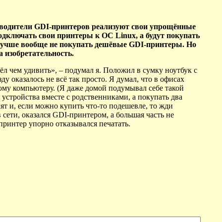
изводители GDI-принтеров реализуют свои упрощённые
одключать свои принтеры к ОС Linux, а будут покупать
 лучше вообще не покупать дешёвые GDI-принтеры. Но
а изобретательность.
ёл чем удивить», – подумал я. Положил в сумку ноутбук с
у оказалось не всё так просто. Я думал, что в офисах
ому компьютеру. (Я даже домой подумывал себе такой
 устройства вместе с
родственниками, а покупать два
мят и, если можно купить что-то подешевле, то жди
сети, оказался GDI-принтером, а большая часть не
принтер упорно отказывался печатать.