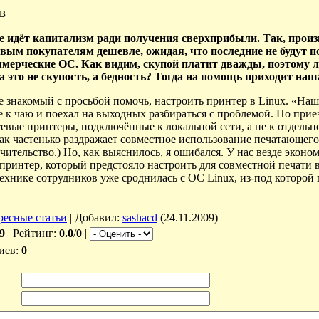
в
не идёт капитализм ради получения сверхприбыли. Так, про
вым покупателям дешевле, ожидая, что последние не будут п
ммерческие ОС. Как видим, скупой платит дважды, поэтому
да это не скупость, а бедность? Тогда на помощь приходит наш
е знакомый с просьбой помочь, настроить принтер в Linux. «Наш
е к чаю и поехал на
выходных разбираться с проблемой. По приезд
евые принтеры, подключённые к локальной сети, а
не
к
отдельн
как частенько раздражает совместное использование печатающего
чительство.) Но, как выяснилось, я ошибался. У нас везде эконо
принтер, который предстояло настроить для совместной печати в 
хнике сотрудников уже сроднилась с
ОС Linux, из-под которой 
ресные статьи
|
Добавил
:
sashacd
(24.11.2009)
9
|
Рейтинг
:
0.0
/
0
|
иев
:
0