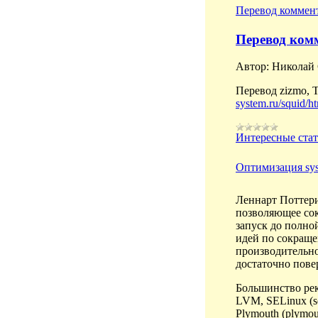
Перевод коммент
Перевод ком
Автор: Николай
Перевод zizmo, 
system.ru/squid/h
Интересные ста
Оптимизация sys
Леннарт Поттерин
позволяющее сок
запуск до полно
идей по сокраще
производительно
достаточно пове
Большинство рек
LVM, SELinux (se
Plymouth (plymou