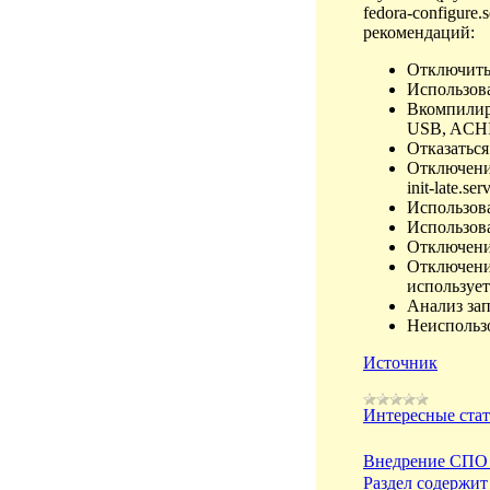
fedora-configure
рекомендаций:
Отключить 
Использова
Вкомпилиро
USB, ACHI
Отказаться
Отключение
init-late.ser
Использова
Использова
Отключение
Отключени
использует
Анализ зап
Неиспользо
Источник
Интересные ста
Внедрение СПО 
Раздел содержит