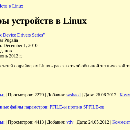
ств в Linux
ы устройств в Linux
x Device Drivers Series"
r Pugalia
: December 1, 2010
оданов
юнь 2012 г.
 статей о драйверах Linux - рассказать об обычной технической 
тьи
|
Просмотров:
2279
|
Добавил:
sashacd
|
Дата:
26.06.2012
|
Комм
ные файлы параметров: PFILE-ы против SPFILE-ов.
тьи
|
Просмотров:
4413
|
Добавил:
vdv
|
Дата:
24.05.2012
|
Коммент