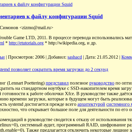
ариев к файлу конфигурации Squid
ментариев к файлу конфигурации Squid
 Симонов <zizmo@mail.ru>
Trouble Game LTD, 2011. В процессе перевода использовались ма
tml
*
http://etutorials.org
* http://wikipedia.org, и др.
тьи
|
Просмотров:
2006
|
Добавил:
sashacd
|
Дата:
21.05.2012
|
Комм
temd позволяет сократить время загрузки до 2 секунд
г (Lennart Poettering)
представил
полезное
руководство
по опти
ратить на стандартном ноутбуке с SSD-накопителем время загр
й готовности к работе оболочки Xfce. В руководстве также даётс
нию времени загрузки, которые в будущем могут быть реализован
сть systemd достигается прежде всего
архитектурой
системного 
рхностно, что открывает большое поле для деятельности по его 
омендаций в руководстве сводится к отказу от использования тя
linux=0), системный аудит, программный RAID, шифрование разде
th.enable=0). Также предлагается отключить некоторые лишние за