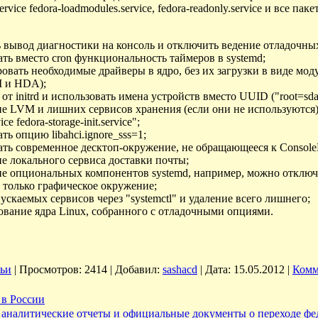
.service fedora-loadmodules.service, fedora-readonly.service и вс
вывод диагностики на консоль и отключить ведение отладочных
ть вместо cron функциональность таймеров в systemd;
вать необходимые драйверы в ядро, без их загрузки в виде моду
 и HDA);
 от initrd и использовать имена устройств вместо UUID ("root=sda
 LVM и лишних сервисов хранения (если они не используются): "sys
vice fedora-storage-init.service";
ть опцию libahci.ignore_sss=1;
ть современное десктоп-окружение, не обращающееся к Console
 локального сервиса доставки почты;
е опциональных компонентов systemd, например, можно отключи
 только графическое окружение;
ускаемых сервисов через "systemctl" и удаление всего лишнего;
вание ядра Linux, собранного с отладочными опциями.
тьи
|
Просмотров:
2414
|
Добавил:
sashacd
|
Дата:
15.05.2012
|
Комм
в России
 аналитические отчеты и официальные документы о переходе ф