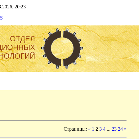
.2026, 20:23
S
ОТДЕЛ
ЦИОННЫХ
НОЛОГИЙ
Страницы
:
«
1
2
3
4
...
23
24
»