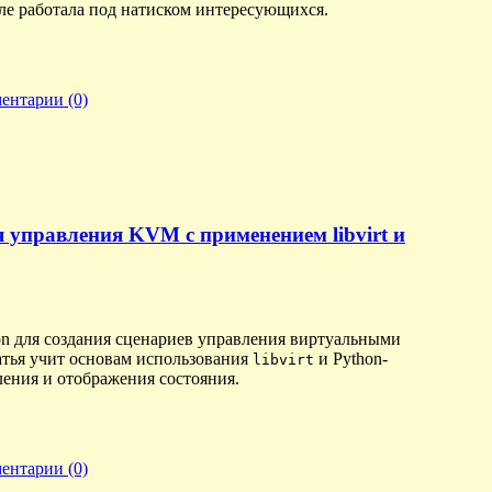
 еле работала под натиском интересующихся.
ентарии (0)
я управления KVM с применением libvirt и
hon для создания сценариев управления виртуальными
атья учит основам использования
и Python-
libvirt
ения и отображения состояния.
ентарии (0)