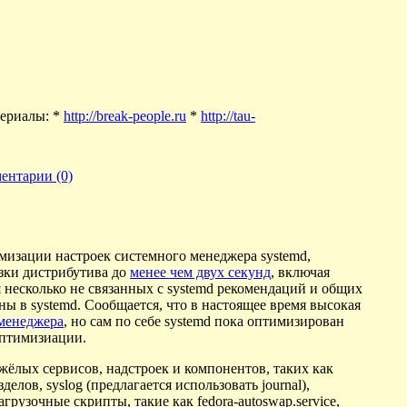
териалы: *
http://break-people.ru
*
http://tau-
ентарии (0)
мизации настроек системного менеджера systemd,
узки дистрибутива до
менее чем двух секунд
, включая
я несколько не связанных с systemd рекомендаций и общих
ы в systemd. Сообщается, что в настоящее время высокая
менеджера
, но сам по себе systemd пока оптимизирован
оптимизиации.
жёлых сервисов, надстроек и компонентов, таких как
лов, syslog (предлагается использовать journal),
грузочные скрипты, такие как fedora-autoswap.service,