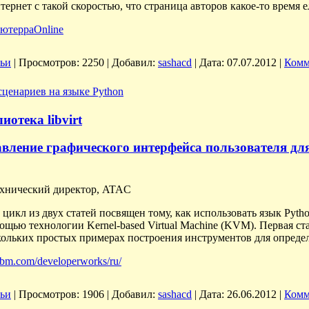
нтернет с такой скоростью, что страница авторов какое-то время
ютерраOnline
тьи
|
Просмотров:
2250
|
Добавил:
sashacd
|
Дата:
07.07.2012
|
Комм
ценариев на языке Python
иотека libvirt
авление графического интерфейса пользователя дл
ехнический директор, ATAC
цикл из двух статей посвящен тому, как использовать язык Pyt
щью технологии Kernel-based Virtual Machine (KVM). Первая ст
кольких простых примерах построения инструментов для определ
m.com/developerworks/ru/
тьи
|
Просмотров:
1906
|
Добавил:
sashacd
|
Дата:
26.06.2012
|
Комм