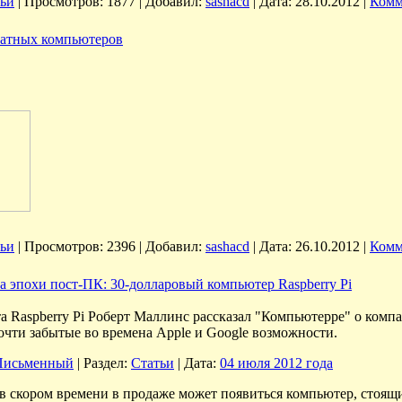
тьи
|
Просмотров:
1877
|
Добавил:
sashacd
|
Дата:
28.10.2012
|
Комм
латных компьютеров
тьи
|
Просмотров:
2396
|
Добавил:
sashacd
|
Дата:
26.10.2012
|
Комм
а эпохи пост-ПК: 30-долларовый компьютер Raspberry Pi
а Raspberry Pi Роберт Маллинс рассказал "Компьютерре" о комп
очти забытые во времена Apple и Google возможности.
Письменный
| Раздел:
Статьи
| Дата:
04 июля 2012 года
о в скором времени в продаже может появиться компьютер, стоящ