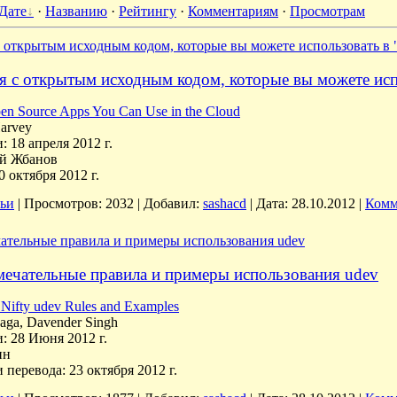
Дате
·
Названию
·
Рейтингу
·
Комментариям
·
Просмотрам
 открытым исходным кодом, которые вы можете использовать в 
я с открытым исходным кодом, которые вы можете исп
en Source Apps You Can Use in the Cloud
arvey
 18 апреля 2012 г.
ей Жбанов
0 октября 2012 г.
тьи
|
Просмотров:
2032
|
Добавил:
sashacd
|
Дата:
28.10.2012
|
Комм
ательные правила и примеры использования udev
мечательные правила и примеры использования udev
Nifty udev Rules and Examples
aga, Davender Singh
: 28 Июня 2012 г.
ин
перевода: 23 октября 2012 г.