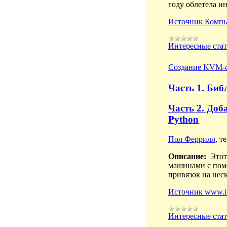
году облетела и
Источник Компь
Интересные ста
Создание KVM-с
Часть 1. Библ
Часть 2. Доб
Python
Пол Феррилл
, т
Описание:
Этот 
машинами с помо
привязок на нес
Источник www.ib
Интересные ста