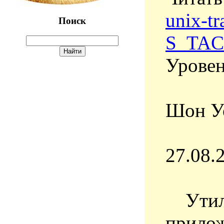
unix-tr
Поиск
S_TA
Уровен
Шон Уо
27.08.
Утилит
прилож