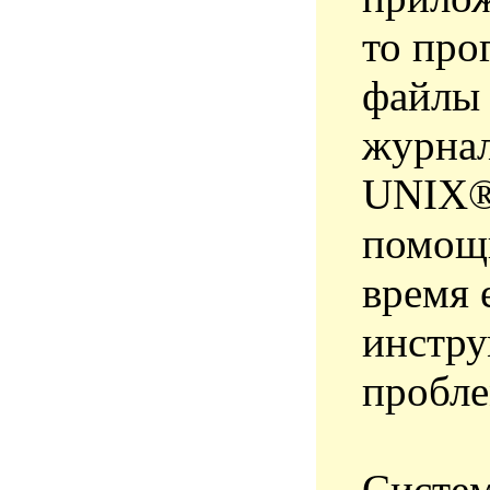
то про
файлы 
журнал
UNIX® 
помощь
время 
инстру
пробле
Систем