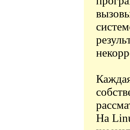
програ
вызовы
систем
резуль
некорр
Каждая
собств
рассма
На Lin