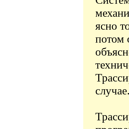
механи
ясно т
потом 
объясн
технич
Трасси
случае
Трасси