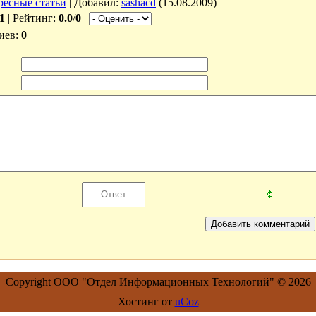
ресные статьи
|
Добавил
:
sashacd
(15.08.2009)
1
|
Рейтинг
:
0.0
/
0
|
иев
:
0
Copyright ООО "Отдел Информационных Технологий" © 2026
Хостинг от
uCoz