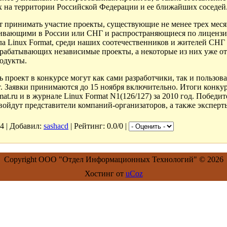
 на территории Российской Федерации и ее ближайших соседей. 
т принимать участие проекты, существующие не менее трех мес
вающими в России или СНГ и распространяющиеся по лицензии,
а Linux Format, среди наших соотечественников и жителей СНГ
зрабатывающих независимые проекты, а некоторые из них уже 
одукты.
ь проект в конкурсе могут как сами разработчики, так и польз
 Заявки принимаются до 15 ноября включительно. Итоги конкур
rmat.ru и в журнале Linux Format N1(126/127) за 2010 год. Побе
 войдут представители компаний-организаторов, а также экспер
4 |
Добавил
:
sashacd
|
Рейтинг
: 0.0/0 |
Copyright ООО "Отдел Информационных Технологий" © 2026
Хостинг от
uCoz