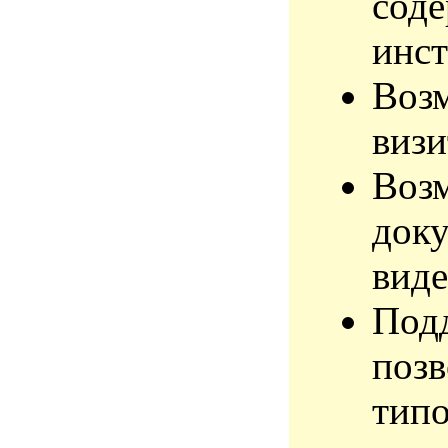
соде
инст
Воз
визи
Возм
доку
виде
Подд
позв
типо