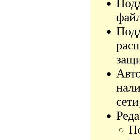
Под
фай
Под
рас
защи
Авто
нали
сети
Реда
П