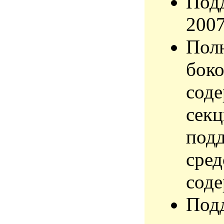
Подд
2007
Пол
боко
сод
секц
под
сред
сод
Под