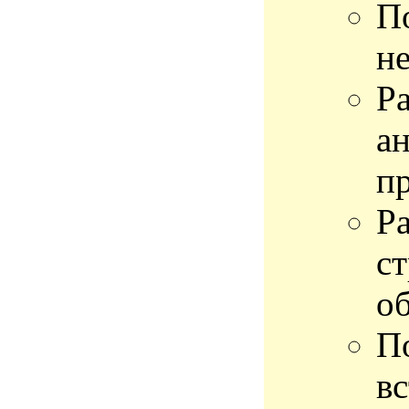
П
н
Р
а
п
Р
с
о
П
вс