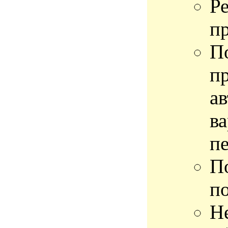
Р
п
П
п
а
в
п
П
по
Н