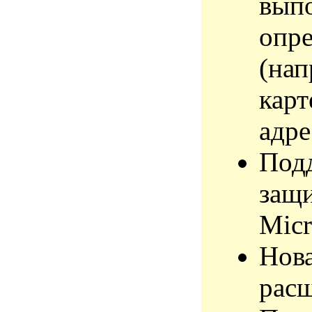
выпо
опре
(нап
карт
адре
Под
защ
Micr
Нова
рас