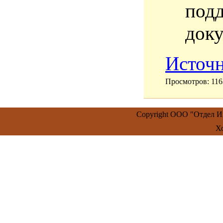
подд
доку
Источ
Просмотров
: 116
Copyright ООО "Отдел 
Х