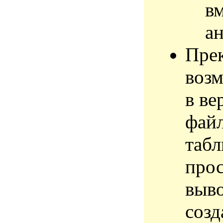
в
а
Пре
возм
в ве
файл
табл
прос
выво
созд