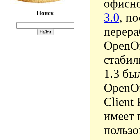
офисно
Поиск
3.0
, п
перера
OpenOf
стабил
1.3 бы
OpenOff
Client
имеет 
пользо