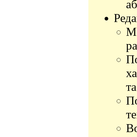
аб
Реда
М
ра
П
х
та
П
те
В