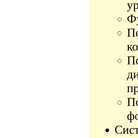
у
Фу
П
ко
П
ди
п
П
ф
Сист