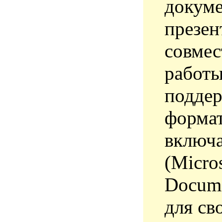
докуме
презен
совмес
работы
поддер
формат
включ
(Micro
Docume
для св