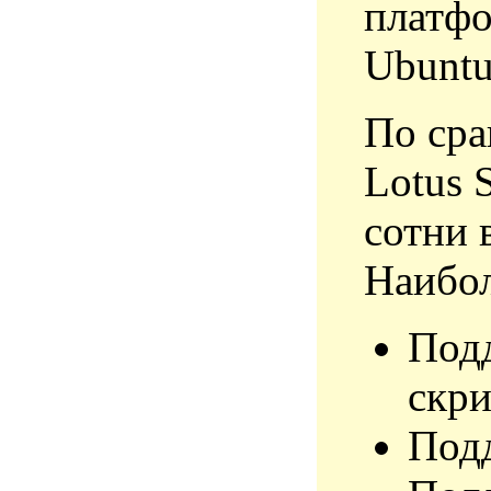
платфо
Ubuntu
По сра
Lotus 
сотни 
Наибол
Под
скри
Подд