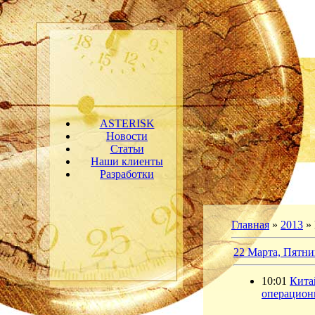
ASTERISK
Новости
Статьи
Наши клиенты
Разработки
Главная
»
2013
»
22 Марта, Пятни
10:01
Кита
операцион