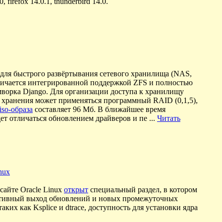
 firefox 14.0.1, thunderbird 14.0.
 для быстрого развёртывания сетевого хранилища (NAS,
отличается интегрированной поддержкой ZFS и полностью
мворка Django. Для организации доступа к хранилищу
и хранения может применяться программный RAID (0,1,5),
iso-образа
составляет 96 Мб. В ближайшее время
дет отличаться обновлением драйверов и пе
...
Читать
nux
сайте Oracle Linux
открыт
специальный раздел, в котором
еративный выход обновлений и новых промежуточных
их как Ksplice и dtrace, доступность для установки ядра