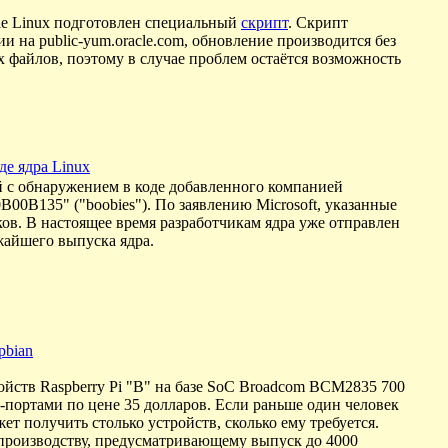
le Linux подготовлен специальный
скрипт
. Скрипт
и на public-yum.oracle.com, обновление производится без
х файлов, поэтому в случае проблем остаётся возможность
де ядра Linux
й с обнаружением в коде добавленного компанией
B00B135" ("boobies"). По заявлению Microsoft, указанные
ов. В настоящее время разработчикам ядра уже отправлен
ижайшего выпуска ядра.
pbian
ойств Raspberry Pi "B" на базе SoC Broadcom BCM2835 700
портами по цене 35 долларов. Если раньше один человек
ет получить столько устройств, сколько ему требуется.
производству, предусматривающему выпуск до 4000