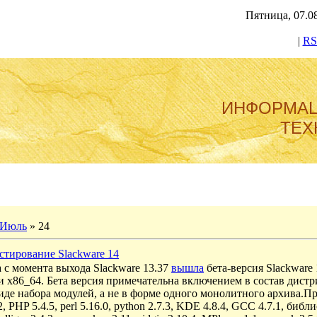
Пятница, 07.08
|
RS
ИНФОРМА
ТЕХ
Июль
»
24
естирование Slackware 14
а с момента выхода Slackware 13.37
вышла
бета-версия Slackware 
 и x86_64. Бета версия примечательна включением в состав дистр
виде набора модулей, а не в форме одного монолитного архива.П
2, PHP 5.4.5, perl 5.16.0, python 2.7.3, KDE 4.8.4, GCC 4.7.1, би