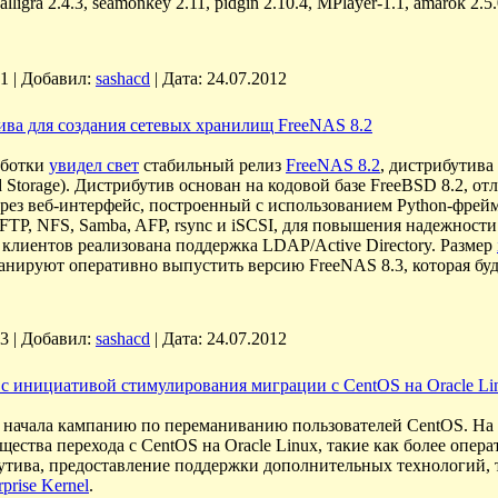
ligra 2.4.3, seamonkey 2.11, pidgin 2.10.4, MPlayer-1.1, amarok 2.5.0,
1
|
Добавил:
sashacd
|
Дата:
24.07.2012
ива для создания сетевых хранилищ FreeNAS 8.2
аботки
увидел свет
стабильный релиз
FreeNAS 8.2
, дистрибутива
d Storage). Дистрибутив основан на кодовой базе FreeBSD 8.2, 
ерез веб-интерфейс, построенный с использованием Python-фрей
FTP, NFS, Samba, AFP, rsync и iSCSI, для повышения надежност
 клиентов реализована поддержка LDAP/Active Directory. Размер
анируют оперативно выпустить версию FreeNAS 8.3, которая бу
3
|
Добавил:
sashacd
|
Дата:
24.07.2012
 с инициативой стимулирования миграции с CentOS на Oracle Li
 начала кампанию по переманиванию пользователей CentOS. На 
ества перехода с CentOS на Oracle Linux, такие как более оп
утива, предоставление поддержки дополнительных технологий, так
prise Kernel
.