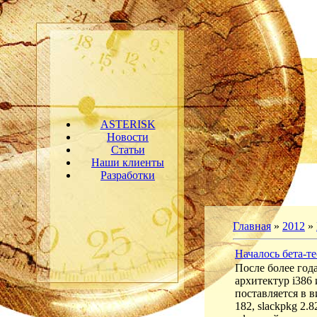
ASTERISK
Новости
Статьи
Наши клиенты
Разработки
Главная
»
2012
»
Началось бета-т
После более год
архитектур i386
поставляется в 
182, slackpkg 2.8