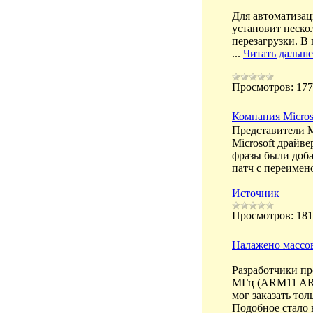
Для автоматизац
установит неско
перезагрузки. В
...
Читать дальше
Просмотров:
177
Компания Micros
Представители M
Microsoft драйв
фразы были доба
патч с переимен
Источник
Просмотров:
181
Налажено массов
Разработчики п
МГц (ARM11 ARM1
мог заказать то
Подобное стало 