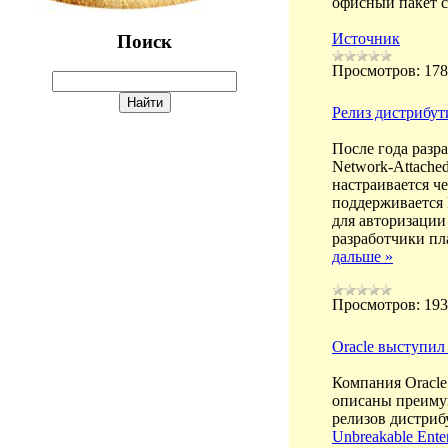
офисный пакет cal
Источник
Поиск
Просмотров:
178
Релиз дистрибут
После года разр
Network-Attache
настраивается ч
поддерживается 
для авторизации
разработчики пл
дальше »
Просмотров:
193
Oracle выступил
Компания Oracle
описаны преимущ
релизов дистриб
Unbreakable Enter