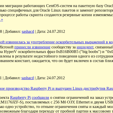
ии миграции работающих CentOS-систем на пакетную базу Orac
лько специфичных для Oracle Linux пакетов и заменит репозитори
 процессе работы скрипта создаются резервные копии изменяемы
 »
8
|
Добавил:
sashacd
|
Дата:
24.07.2012
oft извинилась за употребление оскорбительных выражений в ко
icrosoft
принесли извинение
сообществу за
инцидент
, связанны
ера HyperV оскорбительных фраз 0xB16B00B5 ("big boobs") и "0x0
влены в результате недостойного поведения одного из сотрудник
ованием констант, ожидается, что он будет включен в состав бл
1
|
Добавил:
sashacd
|
Дата:
24.07.2012
ое производство Raspberry Pi и выпущен Linux-дистрибутив Ras
роекта
Raspberry Pi
сообщили
о снятии ограничений на заказ устр
176JZF-S), поставляемых с 256 Мб ОЗУ, Ethernet и двумя USB-
лько одно устройство, то отныне ограничения сняты и каждый мож
возможным благодаря переходу от пробной партии к массовому 