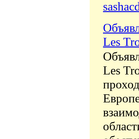
sashac
Объявл
Les Tr
Объявл
Les Tr
проход
Европе
взаимо
област