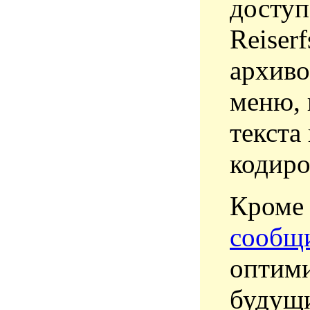
доступ
Reiser
архиво
меню, 
текста
кодиро
Кроме 
сообщ
оптими
будущи