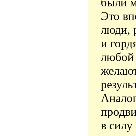
были м
Это вп
люди,
и горд
любой 
желают
резуль
Аналог
продви
в силу