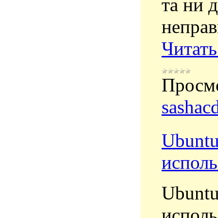
та ни 
неправ
Читать
Просм
sashac
Ubuntu
исполь
Ubunt
исполь