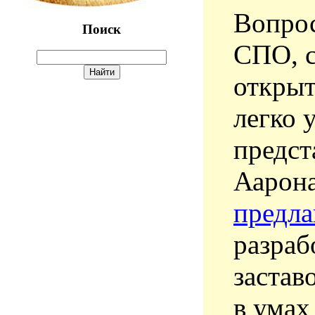
Вопрос
Поиск
СПО, с
откры
легко 
предст
Аарона
предла
разра
застав
в умах