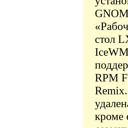
устано
GNOME
«Рабоч
стол 
IceWM»
поддер
RPM Fu
Remix.
удален
кроме 