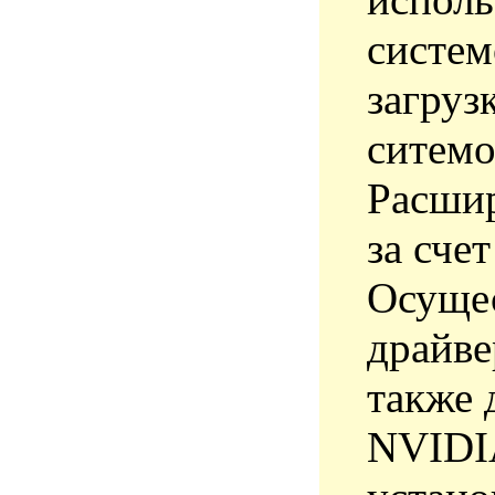
систем
загруз
ситемо
Расшир
за сче
Осущес
драйве
также 
NVIDIA