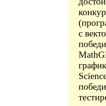
достой
конкур
(прогр
с вект
победи
MathGL
график
Scienc
победи
тестир