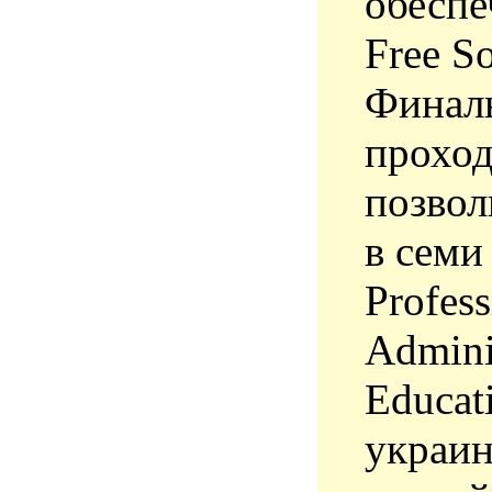
обеспе
Free So
Финаль
проход
позвол
в семи
Profess
Adminis
Educat
украин