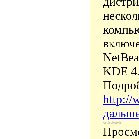
дистри
нескол
компью
включе
NetBea
KDE 4.2
Подро
http:/
дальше
Просм