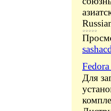
союзны
азиатс
Russia
Просм
sashac
Fedora
Для за
устано
компле