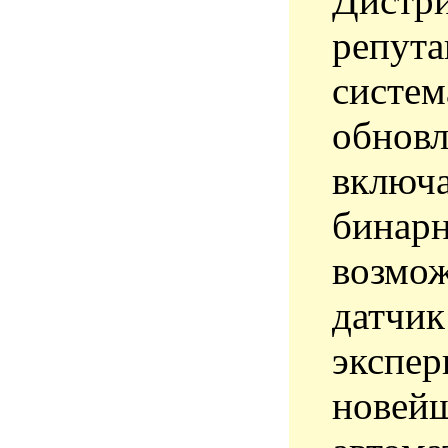
Дистри
репута
систем
обновл
включа
бинарн
возмож
датчик
экспер
новейш