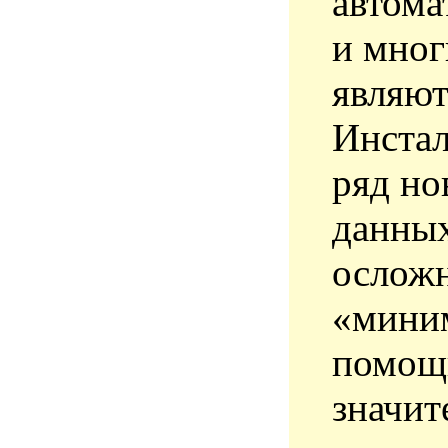
автома
и мног
являют
Инстал
ряд но
данных
ослож
«миним
помощи
значит