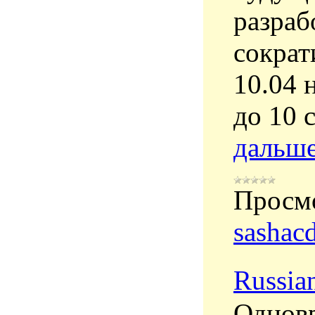
разраб
сократ
10.04 
до 10 
дальше
Просм
sashac
Russia
Одновр