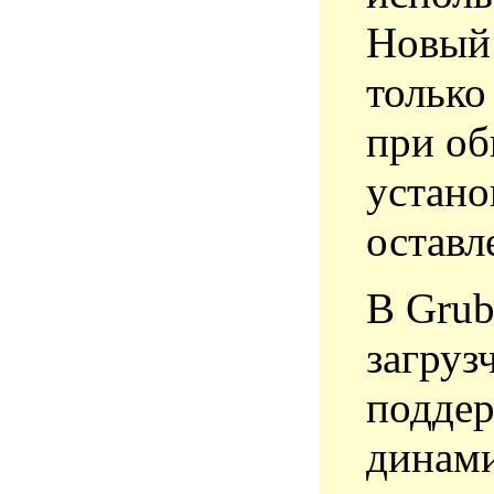
Новый 
только
при об
устано
оставл
В Grub
загруз
поддер
динами