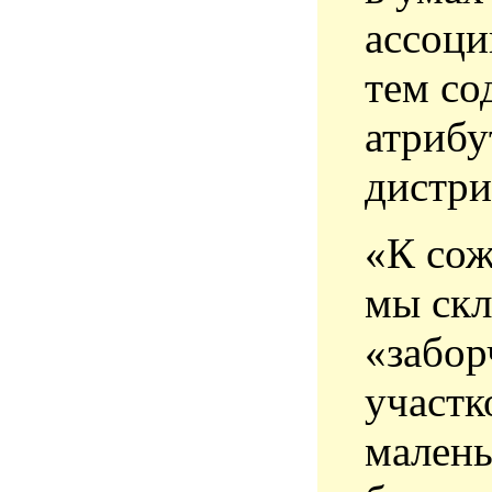
ассоци
тем со
атрибу
дистри
«К сож
мы скл
«забор
участк
малень