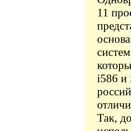
11 про
предст
основа
систем
которы
i586 и
россий
отличи
Так, д
исполь