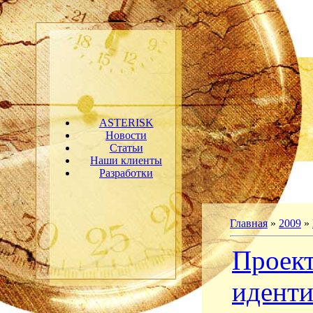
ASTERISK
Новости
Статьи
Наши клиенты
Разработки
Главная
»
2009
»
Проект
идент